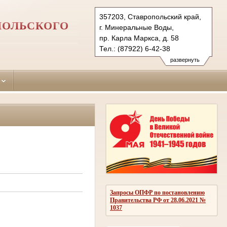
357203, Ставропольский край,
ПОЛЬСКОГО
г. Минеральные Воды,
пр. Карла Маркса, д. 58
Тел.: (87922) 6-42-38
6-43-89 (ф.)
развернуть
mineralovodsky.stv@sudrf.ru
Запросы ОПФР по постановлению
Правительства РФ от 28.06.2021 №
1037