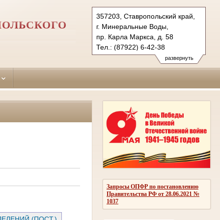
357203, Ставропольский край,
ПОЛЬСКОГО
г. Минеральные Воды,
пр. Карла Маркса, д. 58
Тел.: (87922) 6-42-38
6-43-89 (ф.)
развернуть
mineralovodsky.stv@sudrf.ru
Запросы ОПФР по постановлению
Правительства РФ от 28.06.2021 №
1037
ЕЛЕНИЙ (ПОСТ.)