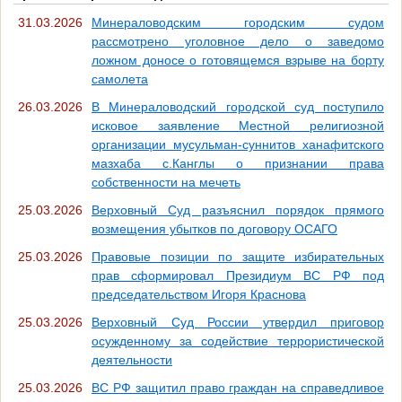
31.03.2026
Минераловодским городским судом
рассмотрено уголовное дело о заведомо
ложном доносе о готовящемся взрыве на борту
самолета
26.03.2026
В Минераловодский городской суд поступило
исковое заявление Местной религиозной
организации мусульман-суннитов ханафитского
мазхаба с.Канглы о признании права
собственности на мечеть
25.03.2026
Верховный Суд разъяснил порядок прямого
возмещения убытков по договору ОСАГО
25.03.2026
Правовые позиции по защите избирательных
прав сформировал Президиум ВС РФ под
председательством Игоря Краснова
25.03.2026
Верховный Суд России утвердил приговор
осужденному за содействие террористической
деятельности
25.03.2026
ВС РФ защитил право граждан на справедливое