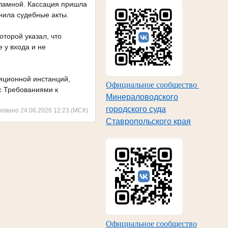
кламной. Кассация пришла
нила судебные акты.
торой указал, что
 у входа и не
яционной инстанций,
Официальное сообщество
 с Требованиями к
Минераловодского
городского суда
ковано 24.06.2026 12:23 (МСК)
Ставропольского края
Официальное сообщество