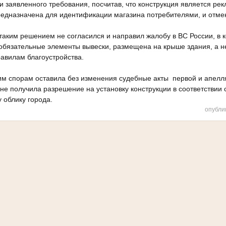
и заявленного требования, посчитав, что конструкция является ре
предназначена для идентификации магазина потребителями, и отме
аким решением не согласился и направил жалобу в ВС России, в ко
обязательные элементы вывески, размещена на крыше здания, а не
равилам благоустройства.
им спорам оставила без изменения судебные акты первой и апелл
 не получила разрешение на установку конструкции в соответствии
 облику города.
опубли