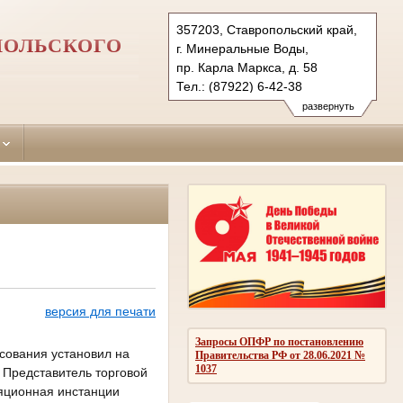
357203, Ставропольский край,
ПОЛЬСКОГО
г. Минеральные Воды,
пр. Карла Маркса, д. 58
Тел.: (87922) 6-42-38
6-43-89 (ф.)
развернуть
mineralovodsky.stv@sudrf.ru
версия для печати
Запросы ОПФР по постановлению
сования установил на
Правительства РФ от 28.06.2021 №
1037
 Представитель торговой
ляционная инстанции