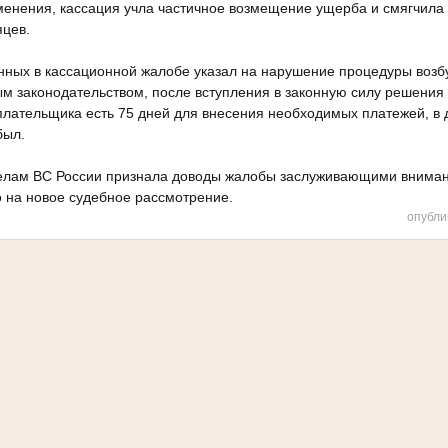
менения, кассация учла частичное возмещение ущерба и смягчила
яцев.
енных в кассационной жалобе указал на нарушение процедуры возб
ым законодательством, после вступления в законную силу решения
плательщика есть 75 дней для внесения необходимых платежей, в 
был.
делам ВС России признала доводы жалобы заслуживающими вниман
 на новое судебное рассмотрение.
опубли