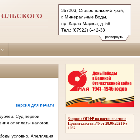
357203, Ставропольский край,
ПОЛЬСКОГО
г. Минеральные Воды,
пр. Карла Маркса, д. 58
Тел.: (87922) 6-42-38
6-43-89 (ф.)
развернуть
mineralovodsky.stv@sudrf.ru
версия для печати
рублей. Суд первой
Запросы ОПФР по постановлению
ения от уплаты налогов.
Правительства РФ от 28.06.2021 №
1037
ободы условно. Апелляция