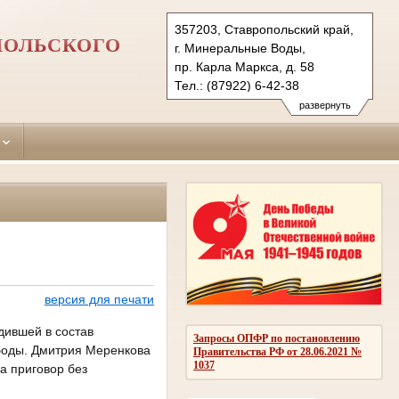
357203, Ставропольский край,
ПОЛЬСКОГО
г. Минеральные Воды,
пр. Карла Маркса, д. 58
Тел.: (87922) 6-42-38
6-43-89 (ф.)
развернуть
mineralovodsky.stv@sudrf.ru
версия для печати
дившей в состав
Запросы ОПФР по постановлению
ободы. Дмитрия Меренкова
Правительства РФ от 28.06.2021 №
1037
а приговор без