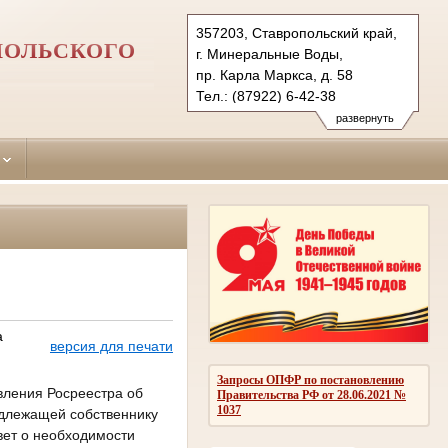
357203, Ставропольский край,
ПОЛЬСКОГО
г. Минеральные Воды,
пр. Карла Маркса, д. 58
Тел.: (87922) 6-42-38
6-43-89 (ф.)
развернуть
mineralovodsky.stv@sudrf.ru
а
версия для печати
Запросы ОПФР по постановлению
вления Росреестра об
Правительства РФ от 28.06.2021 №
1037
адлежащей собственнику
вет о необходимости